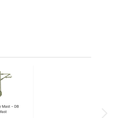
y Mast – DB
Mast