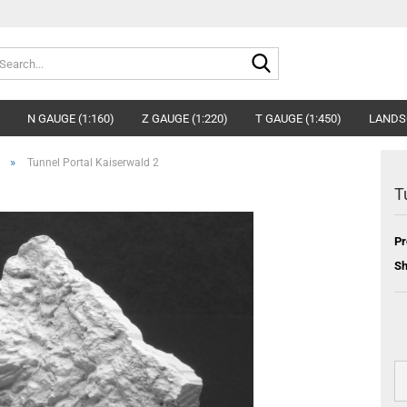
Search...
N GAUGE (1:160)
Z GAUGE (1:220)
T GAUGE (1:450)
LANDS
»
Tunnel Portal Kaiserwald 2
T
Pr
Sh