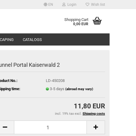
EN
Login
Wish list
Shopping Cart
0,00 EUR
CAPING
CATALOGS
unnel Portal Kaiserwald 2
oduct No.:
LD-450208
ipping time:
3-5 days
(abroad may vary)
11,80 EUR
incl. 19% tax excl.
Shipping costs