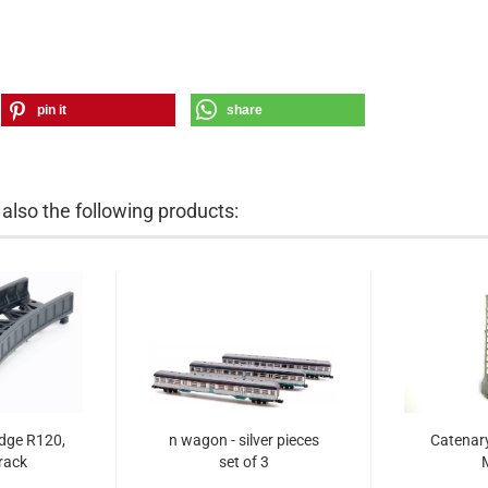
pin it
share
lso the following products:
idge R120,
n wagon - silver pieces
Catenar
track
set of 3