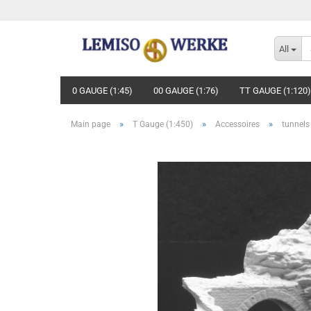
All
0 GAUGE (1:45)
00 GAUGE (1:76)
TT GAUGE (1:120)
»
»
»
Main page
T Gauge (1:450)
Accessoires
tunnels