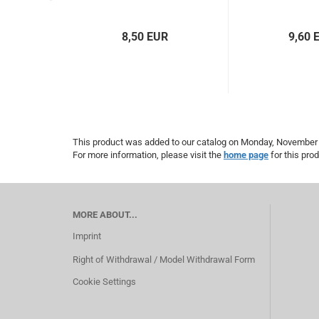
8,50 EUR
9,60 
This product was added to our catalog on Monday, November 
For more information, please visit the
home page
for this prod
MORE ABOUT...
Imprint
Right of Withdrawal / Model Withdrawal Form
Cookie Settings