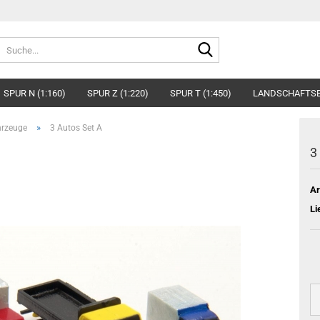
Suche...
SPUR N (1:160)
SPUR Z (1:220)
SPUR T (1:450)
LANDSCHAFTS
»
rzeuge
3 Autos Set A
3
Ar
Li