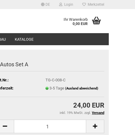
DE
Login
Merkzettel
Ihr Warenkorb
0,00 EUR
BAU
KATALOGE
 Autos Set A
t.Nr.:
TG-C-008-C
eferzeit:
3-5 Tage
(Ausland abweichend)
24,00 EUR
inkl. 19% MwSt. zzgl.
Versand