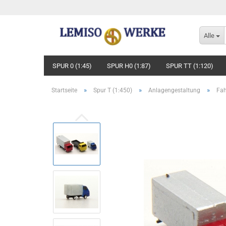
Alle
SPUR 0 (1:45)
SPUR H0 (1:87)
SPUR TT (1:120)
»
»
»
Startseite
Spur T (1:450)
Anlagengestaltung
Fah