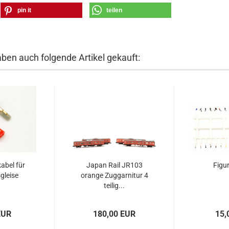
pin it
teilen
aben auch folgende Artikel gekauft:
abel für
Japan Rail JR103
Figur
gleise
orange Zuggarnitur 4
teilig...
EUR
180,00 EUR
15,