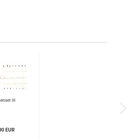
enset III
00 EUR