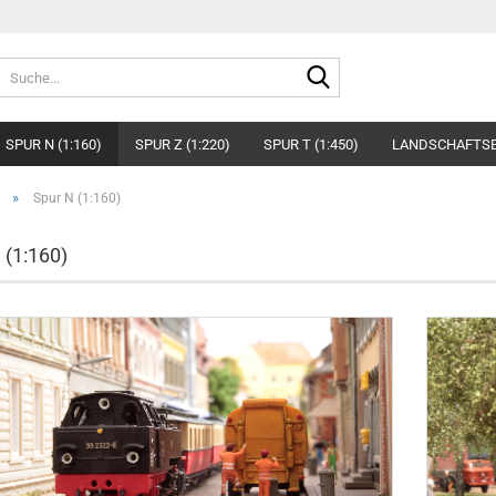
Suche...
SPUR N (1:160)
SPUR Z (1:220)
SPUR T (1:450)
LANDSCHAFTS
»
Spur N (1:160)
 (1:160)