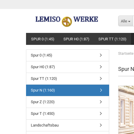
Alle
SPUR 0 (1:45)
SPUR H0 (1:87)
SPUR TT (1:120)
Startseite
Spur 0 (1:45)
Spur H0 (1:87)
Spur N
Spur TT (1:120)
Spur N (1:160)
Spur Z (1:220)
Spur T (1:450)
Landschaftsbau