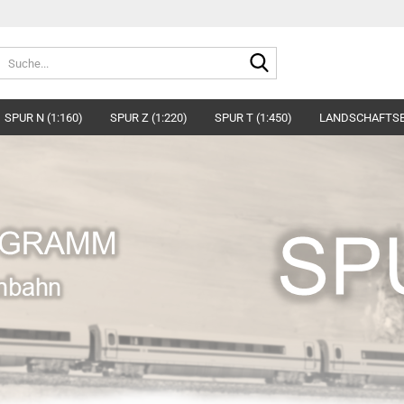
Suche...
SPUR N (1:160)
SPUR Z (1:220)
SPUR T (1:450)
LANDSCHAFTS