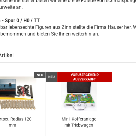
inserienhersteller bieten wir eine breite Palette von schmalspur
rweite an.
 - Spur 0 / H0 / TT
ar lebensechte Figuren aus Zinn stellte die Firma Hauser her. W
bernommen und bieten Sie Ihnen weiterhin an.
rtikel
VORÜBERGEHEND
NEU
NEU
AUSVERKAUFT
rtset, Radius 120
Mini- Kofferanlage
mm
mit Triebwagen