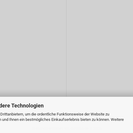
dere Technologien
rittanbietern, um die ordentliche Funktionsweise der Website zu
n und Ihnen ein bestmögliches Einkaufserlebnis bieten zu können. Weitere
Webshop erstellen
mit Gambio.de © 2026