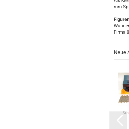
Als Kle
mm Spu
Figuren
Wunderb
Firma ü
Neue A
Sta