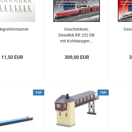
legrafenmasten
Geschenkset,
Gesc
Diesellok BR 232 DB
mit Kohlewagen...
11,50 EUR
309,00 EUR
3
TOP
TOP