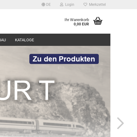
DE
Login
Merkzettel
Ihr Warenkorb
0,00 EUR
BAU
KATALOGE