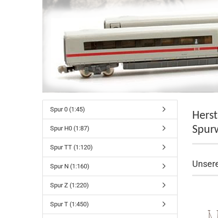
Spur 0 (1:45)
Herst
Spur
Spur H0 (1:87)
Spur TT (1:120)
Unser
Spur N (1:160)
Spur Z (1:220)
Spur T (1:450)