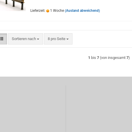
Lieferzeit:
1 Woche
(Ausland abweichend)
Sortieren nach
pro Seite
Sortieren nach
8 pro Seite
1
bis
7
(von insgesamt
7
)