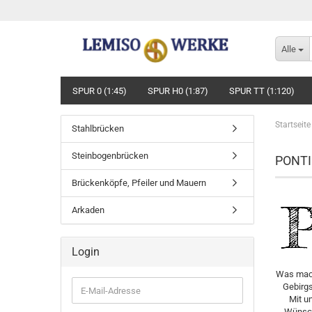
Alle
SPUR 0 (1:45)
SPUR H0 (1:87)
SPUR TT (1:120)
Startseite
Stahlbrücken
Steinbogenbrücken
PONTI
Brückenköpfe, Pfeiler und Mauern
Arkaden
Login
Was mach
Gebirgs
E-
Mit u
Mail-
Wünsch