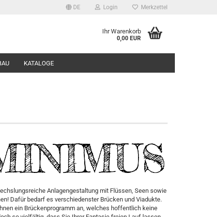
DE
Login
Merkzettel
Ihr Warenkorb
0,00 EUR
BAU
KATALOGE
chslungsreiche Anlagengestaltung mit Flüssen, Seen sowie
nen! Dafür bedarf es verschiedenster Brücken und Viadukte.
Ihnen ein Brückenprogramm an, welches hoffentlich keine
h so vielfältig, dass Sie Ihrer Fantasie freien Lauf lassen