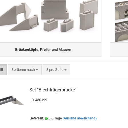
Brückenköpfe, Pfeiler und Mauern
Sortieren nach
pro Seite
Sortieren nach
8 pro Seite
Set "Blechträgerbrücke"
LD-450199
Lieferzeit:
3-5 Tage
(Ausland abweichend)