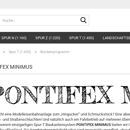
Suche...
SPUR N (1:160)
SPUR Z (1:220)
SPUR T (1:450)
LANDSCHAFTS
»
»
Spur T (1:450)
Brückenprogramm
FEX MINIMUS
t eine Modelleisenbahnanlage zum „Hingucker“ und Schmuckstück? Eine abwe
- und Straßenschluchten! Und natürlich auch ein Fahrbetrieb auf mehreren Ebe
nserem einzigartigen Spur-T Baukastensystem
PONTIFEX MINIMUS
bieten wir 
e offenlässt. Die Kombinationsmöglichkeiten sind zwar nicht unendlich, aber doc