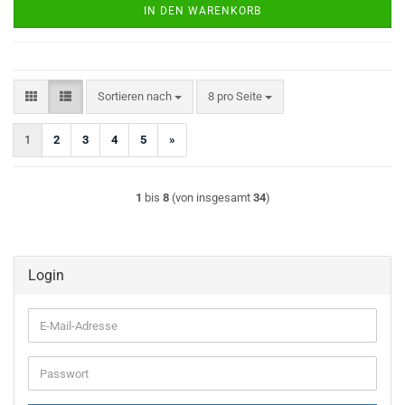
IN DEN WARENKORB
Sortieren nach
pro Seite
Sortieren nach
8 pro Seite
1
2
3
4
5
»
1
bis
8
(von insgesamt
34
)
Login
E-
Mail-
Adresse
Passwort