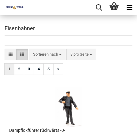
Eisenbahner
Sortieren nach
pro Seite
Sortieren nach
8 pro Seite
1
2
3
4
5
»
Dampflokführer rückwärts -0-