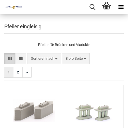
Pfeiler eingleisig
Pfeiler für Brücken und Viadukte
Sortieren nach
pro Seite
Sortieren nach
8 pro Seite
1
2
»