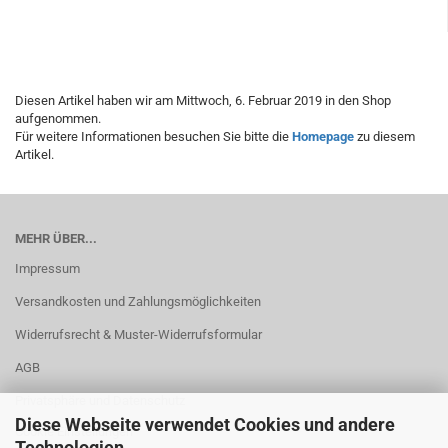
Diesen Artikel haben wir am Mittwoch, 6. Februar 2019 in den Shop
aufgenommen.
Für weitere Informationen besuchen Sie bitte die
Homepage
zu diesem
Artikel.
MEHR ÜBER...
Impressum
Versandkosten und Zahlungsmöglichkeiten
Widerrufsrecht & Muster-Widerrufsformular
AGB
Privatsphäre und Datenschutz
Diese Webseite verwendet Cookies und andere
Cookie Einstellungen
Technologien