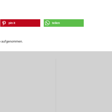
pin it
teilen
hop aufgenommen.