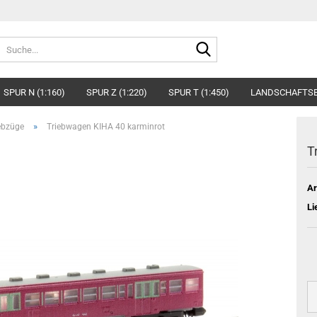
Suche...
SPUR N (1:160)
SPUR Z (1:220)
SPUR T (1:450)
LANDSCHAFTS
»
ebzüge
Triebwagen KIHA 40 karminrot
T
Ar
Li