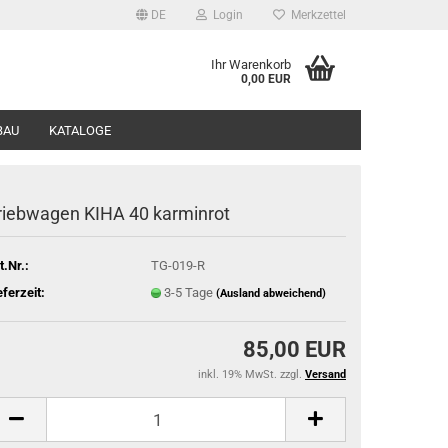
DE
Login
Merkzettel
Ihr Warenkorb
0,00 EUR
BAU
KATALOGE
riebwagen KIHA 40 karminrot
t.Nr.:
TG-019-R
eferzeit:
3-5 Tage
(Ausland abweichend)
85,00 EUR
inkl. 19% MwSt. zzgl.
Versand