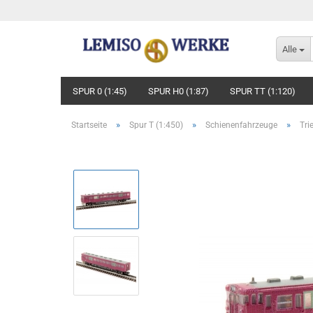
Alle
SPUR 0 (1:45)
SPUR H0 (1:87)
SPUR TT (1:120)
»
»
»
Startseite
Spur T (1:450)
Schienenfahrzeuge
Tri