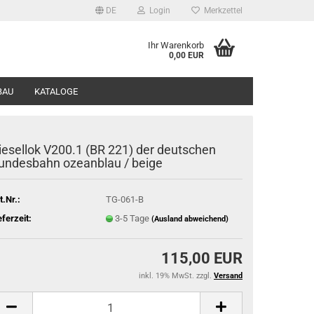
DE
Login
Merkzettel
Ihr Warenkorb
0,00 EUR
BAU
KATALOGE
iesellok V200.1 (BR 221) der deutschen
undesbahn ozeanblau / beige
t.Nr.:
TG-061-B
eferzeit:
3-5 Tage
(Ausland abweichend)
115,00 EUR
inkl. 19% MwSt. zzgl.
Versand