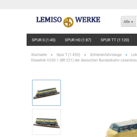
Alle
SPUR 0 (1:45)
SPUR H0 (1:87)
SPUR TT (1:120)
»
»
»
Startseite
Spur T (1:450)
Schienenfahrzeuge
Lo
Diesellok V200.1 (BR 221) der deutschen Bundesbahn ozeanblau