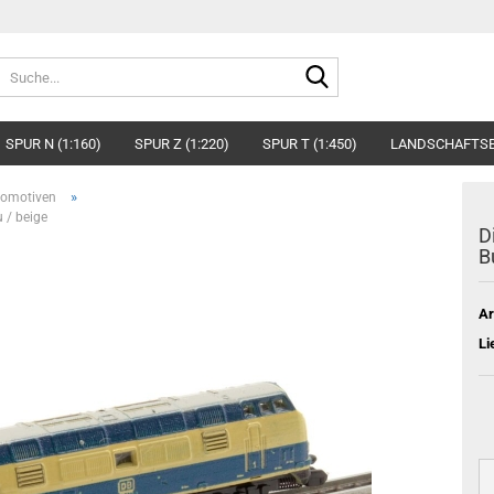
Suche...
SPUR N (1:160)
SPUR Z (1:220)
SPUR T (1:450)
LANDSCHAFTS
»
komotiven
 / beige
D
B
Ar
Li