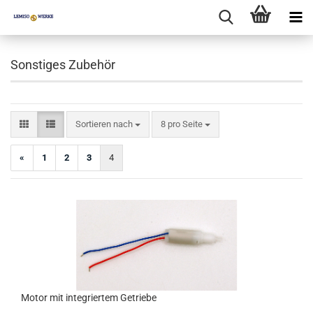
Sonstiges Zubehör
Sortieren nach
pro Seite
Sortieren nach
8 pro Seite
«
1
2
3
4
Motor mit integriertem Getriebe