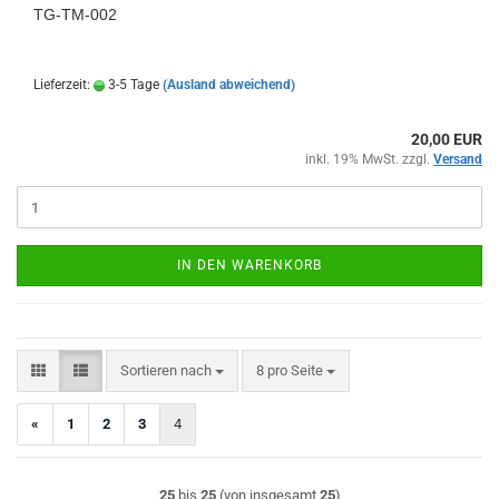
TG-TM-002
Lieferzeit:
3-5 Tage
(Ausland abweichend)
20,00 EUR
inkl. 19% MwSt. zzgl.
Versand
IN DEN WARENKORB
Sortieren nach
pro Seite
Sortieren nach
8 pro Seite
«
1
2
3
4
25
bis
25
(von insgesamt
25
)