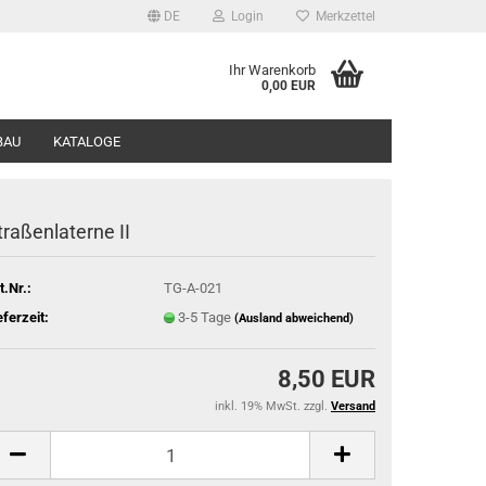
DE
Login
Merkzettel
Ihr Warenkorb
0,00 EUR
BAU
KATALOGE
traßenlaterne II
t.Nr.:
TG-A-021
eferzeit:
3-5 Tage
(Ausland abweichend)
8,50 EUR
inkl. 19% MwSt. zzgl.
Versand