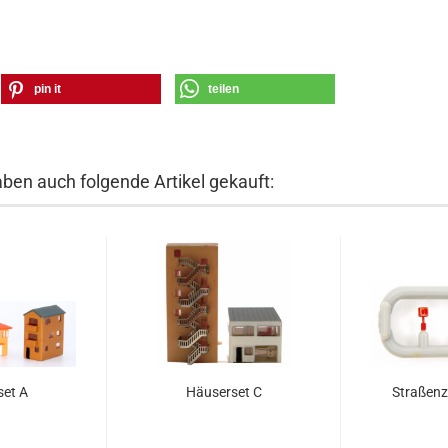
pin it
teilen
aben auch folgende Artikel gekauft:
et A
Häuserset C
Straßenz