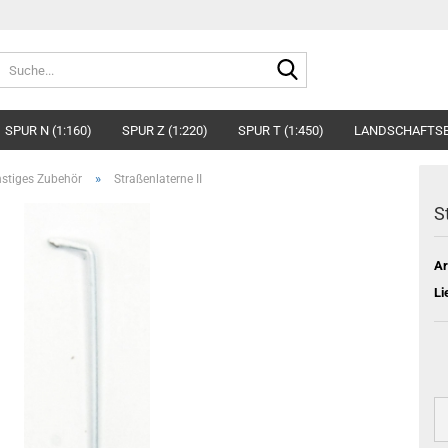
Suche...
SPUR N (1:160)
SPUR Z (1:220)
SPUR T (1:450)
LANDSCHAFTS
»
stiges Zubehör
Straßenlaterne II
S
Ar
Li