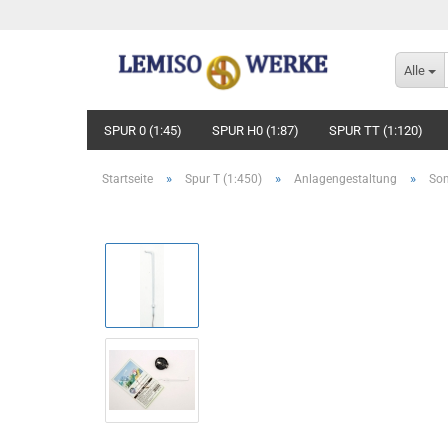
Alle
SPUR 0 (1:45)
SPUR H0 (1:87)
SPUR TT (1:120)
»
»
»
Startseite
Spur T (1:450)
Anlagengestaltung
Son