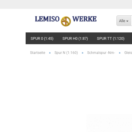
Alle
SPUR 0 (1:45)
SPUR H0 (1:87)
SPUR TT (1:120)
»
»
»
Startseite
Spur N (1:160)
Schmalspur -Nm-
Glei