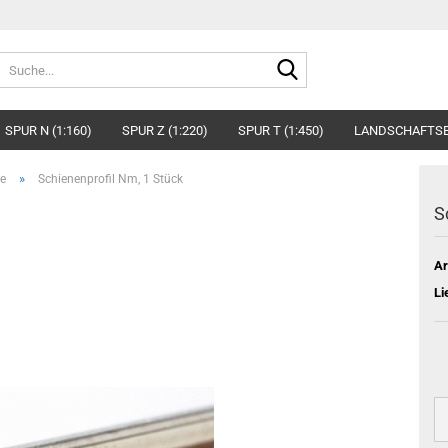
Suche...
SPUR N (1:160)
SPUR Z (1:220)
SPUR T (1:450)
LANDSCHAFTS
»
se
Schienenprofil Nm, 1 Stück
S
Ar
Li