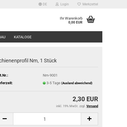
DE
Login
Merkzettel
Ihr Warenkorb
0,00 EUR
BAU
KATALOGE
chienenprofil Nm, 1 Stück
t.Nr.:
Nm-9001
eferzeit:
3-5 Tage
(Ausland abweichend)
2,30 EUR
inkl. 19% MwSt. zzgl.
Versand