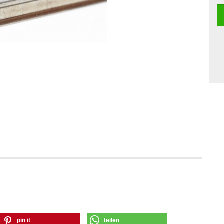
pin it
teilen