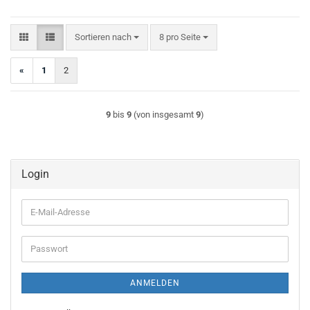
Sortieren nach
pro Seite
Sortieren nach
8 pro Seite
«
1
2
9
bis
9
(von insgesamt
9
)
Login
E-
Mail-
Adresse
Passwort
ANMELDEN