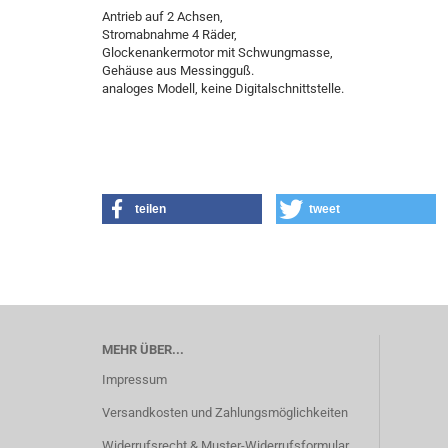
Antrieb auf 2 Achsen,
Stromabnahme 4 Räder,
Glockenankermotor mit Schwungmasse,
Gehäuse aus Messingguß.
analoges Modell, keine Digitalschnittstelle.
teilen
tweet
MEHR ÜBER...
Impressum
Versandkosten und Zahlungsmöglichkeiten
Widerrufsrecht & Muster-Widerrufsformular