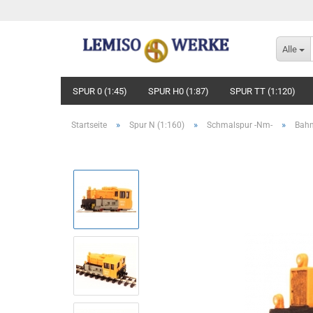
Alle
SPUR 0 (1:45)
SPUR H0 (1:87)
SPUR TT (1:120)
»
»
»
Startseite
Spur N (1:160)
Schmalspur -Nm-
Bahn