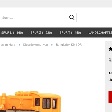
Suche...
SPUR N (1:160)
SPUR Z (1:220)
SPUR T (1:450)
LANDSCHAFTS
»
»
en im Harz
Diesellokomotiven
Rangierlok Kö II DR
R
Ar
Li