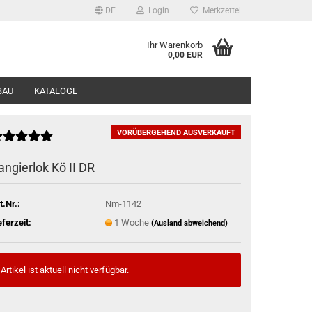
DE
Login
Merkzettel
Ihr Warenkorb
0,00 EUR
BAU
KATALOGE
VORÜBERGEHEND AUSVERKAUFT
angierlok Kö II DR
t.Nr.:
Nm-1142
eferzeit:
1 Woche
(Ausland abweichend)
Artikel ist aktuell nicht verfügbar.