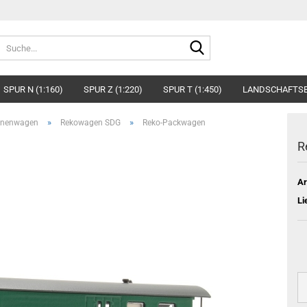
Suche...
SPUR N (1:160)
SPUR Z (1:220)
SPUR T (1:450)
LANDSCHAFTS
»
»
onenwagen
Rekowagen SDG
Reko-Packwagen
R
Ar
Li