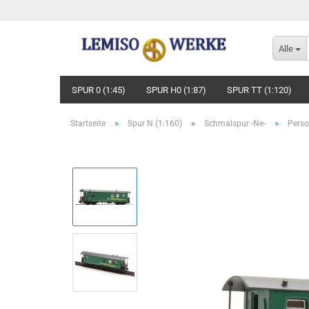
Alle
SPUR 0 (1:45)
SPUR H0 (1:87)
SPUR TT (1:120)
»
»
»
Startseite
Spur N (1:160)
Schmalspur -Ne-
Pers