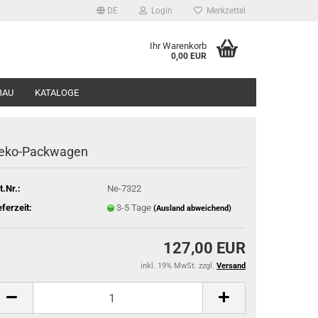
DE
Login
Merkzettel
Ihr Warenkorb
0,00 EUR
BAU
KATALOGE
eko-Packwagen
t.Nr.:
Ne-7322
eferzeit:
3-5 Tage
(Ausland abweichend)
127,00 EUR
inkl. 19% MwSt. zzgl.
Versand