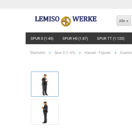
Alle
SPUR 0 (1:45)
SPUR H0 (1:87)
SPUR TT (1:120)
»
»
»
Startseite
Spur 0 (1:45)
Hauser - Figuren
Eisenb