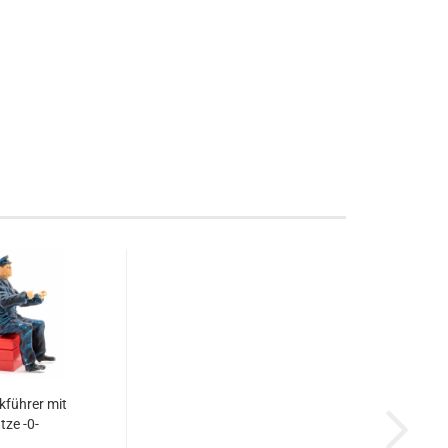
okführer mit
ze -0-