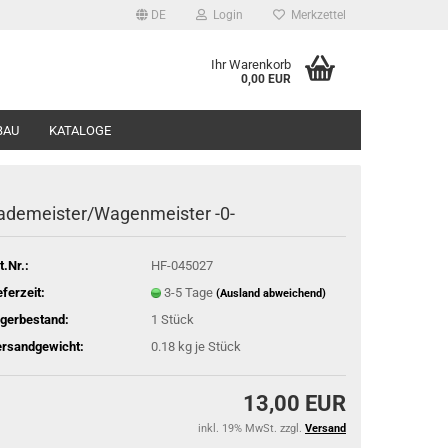
DE
Login
Merkzettel
Ihr Warenkorb
0,00 EUR
BAU
KATALOGE
ademeister/Wagenmeister -0-
t.Nr.:
HF-045027
eferzeit:
3-5 Tage
(Ausland abweichend)
gerbestand:
1
Stück
rsandgewicht:
0.18
kg je Stück
13,00 EUR
inkl. 19% MwSt. zzgl.
Versand