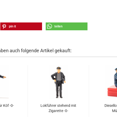
pin it
teilen
aben auch folgende Artikel gekauft:
r Köf -0-
Lokführer stehend mit
Diesell
Zigarette -0-
Müt