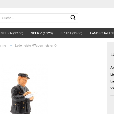
Suche...
SPUR N (1:160)
SPUR Z (1:220)
SPUR T (1:450)
LANDSCHAFTS
»
ahner
Lademeister/Wagenmeister -0-
L
Ar
Li
La
Ve