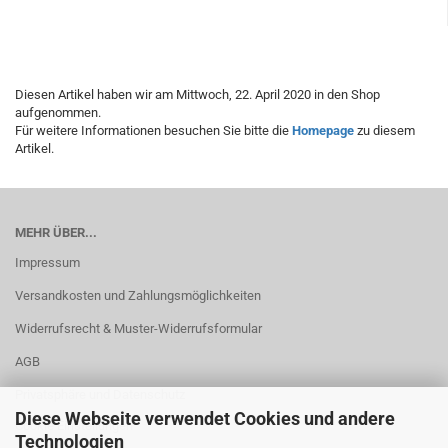
Diesen Artikel haben wir am Mittwoch, 22. April 2020 in den Shop
aufgenommen.
Für weitere Informationen besuchen Sie bitte die
Homepage
zu diesem
Artikel.
MEHR ÜBER...
Impressum
Versandkosten und Zahlungsmöglichkeiten
Widerrufsrecht & Muster-Widerrufsformular
AGB
Privatsphäre und Datenschutz
Diese Webseite verwendet Cookies und andere
Cookie Einstellungen
Technologien